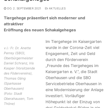
DO. 2. SEPTEMBER 2021
AKTUELLES
Tiergehege präsentiert sich moderner und
attraktiver
Eröffnung des neuen Schakalgeheges
Im Tiergehege im Kaisergarten
wurde in der Corona-Zeit viel
v.l.: Fr. Dr. Anette
Engagement, Zeit und Geld
Perrey (SBO),
Oberbürgermeister
durch den Förderverein
Daniel Schranz, Iris
„Freunde des Tiergeheges im
Kasper (Vorsitzende
Kaisergarten e. V.“, die Stadt
des Födervereins),
Oberhausen und die SBO
Thomas Gäng
Servicebetriebe Oberhausen in
(Sparkasse
Oberhausen)
eine Modernisierung der Anlage
(Foto: Stadt
investiert. Vorläufiger
Oberahausen, Tom
Höhepunkt ist der Einzug von
Thöne)
drei Goldschakal-Rüden in ein