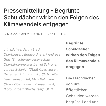
Pressemitteilung – Begrünte
Schuldächer wirken den Folgen des
Klimawandels entgegen
MO. 22. NOVEMBER 2021
AKTUELLES
Begrünte
Schuldächer
v.l.: Michael Jehn (Stadt
wirken den Folgen
Oberhausen, Beigeordneter) Andreas
Giga (Emschergenossenschaft),
des Klimawandels
Oberbürgermeister Daniel Schranz,
entgegen
Jürgen Schmidt (Stadt Oberhausen,
Dezernent), Lutz Kruska (Schulleiter
Die Flachdächer
Hartmannschule), Maik Ballmann
von drei
(Stadt Oberhausen, Klimaschutz),
(Foto: Rupert Oberhäuser/EGLV)
öffentlichen
Gebäuden werden
begrünt. Land und