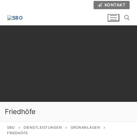
Zum
KONTAKT
Inhalt
springen
Suchen nac
Friedhöfe
SBO
DIENSTLEISTUNGEN
GRÜNANLAGEN
FRIEDHÖFE