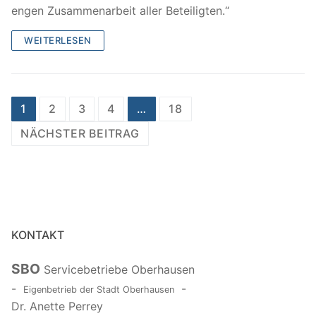
engen Zusammenarbeit aller Beteiligten.“
WEITERLESEN
Seitennummerierung
1
2
3
4
…
18
der
NÄCHSTER BEITRAG
Beiträge
KONTAKT
SBO
Servicebetriebe Oberhausen
-
-
Eigenbetrieb der Stadt Oberhausen
Dr. Anette Perrey