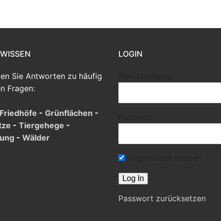
 WISSEN
LOGIN
den Sie Antworten zu häufig
Benutzername
en Fragen:
Friedhöfe
-
Grünflächen
-
Passwort
tze
-
Tiergehege
-
tung
-
Wälder
Angemeldet bleiben
Passwort zurücksetzen