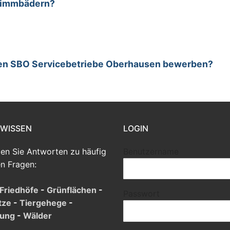
hwimmbädern?
den SBO Servicebetriebe Oberhausen bewerben?
 WISSEN
LOGIN
den Sie Antworten zu häufig
Benutzername
en Fragen:
Friedhöfe
-
Grünflächen
-
Passwort
tze
-
Tiergehege
-
tung
-
Wälder