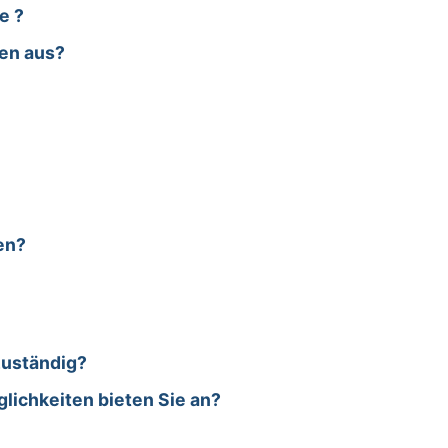
e ?
nen aus?
en?
 zuständig?
lichkeiten bieten Sie an?