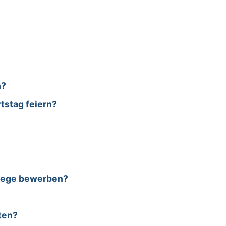
n?
tstag feiern?
ehege bewerben?
ten?