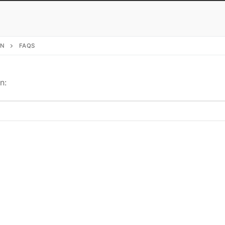
EN
FAQS
n: