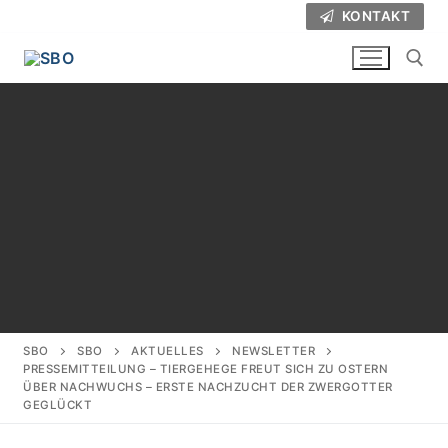
Zum
KONTAKT
Inhalt
springen
Suchen nach:
SBO
SBO
AKTUELLES
NEWSLETTER
PRESSEMITTEILUNG – TIERGEHEGE FREUT SICH ZU OSTERN
ÜBER NACHWUCHS – ERSTE NACHZUCHT DER ZWERGOTTER
GEGLÜCKT