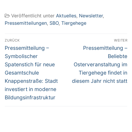
Veröffentlicht unter
Aktuelles
,
Newsletter
,
Pressemitteilungen
,
SBO
,
Tiergehege
Beitragsnavigation
ZURÜCK
WEITER
Vorheriger
Nächster
Pressemitteilung –
Pressemitteilung –
Beitrag:
Beitrag:
Symbolischer
Beliebte
Spatenstich für neue
Osterveranstaltung im
Gesamtschule
Tiergehege findet in
Knappenstraße: Stadt
diesem Jahr nicht statt
investiert in moderne
Bildungsinfrastruktur