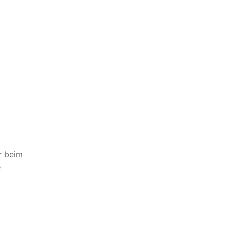
r beim
e