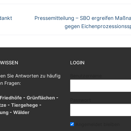
Nächster
dankt
Pressemitteilung – SBO ergreifen Maß
Beitrag:
gegen Eichenprozessionss
 WISSEN
LOGIN
den Sie Antworten zu häufig
Benutzername
en Fragen:
Friedhöfe
-
Grünflächen
-
Passwort
tze
-
Tiergehege
-
tung
-
Wälder
Angemeldet bleiben