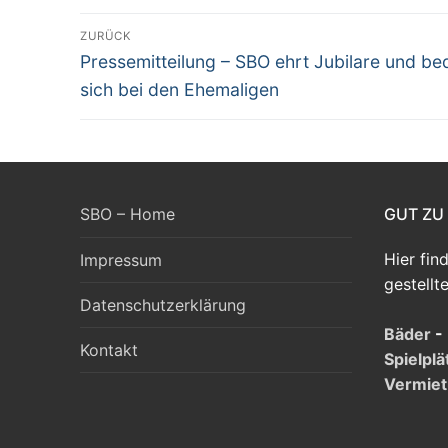
Beitragsnavigation
ZURÜCK
Vorheriger
Pressemitteilung – SBO ehrt Jubilare und be
Beitrag:
sich bei den Ehemaligen
SBO – Home
GUT ZU
Hier fin
Impressum
gestellt
Datenschutzerklärung
Bäder
-
Kontakt
Spielplä
Vermie