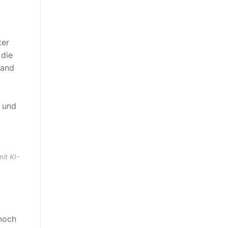
ter
 die
tand
 und
it KI-
 noch