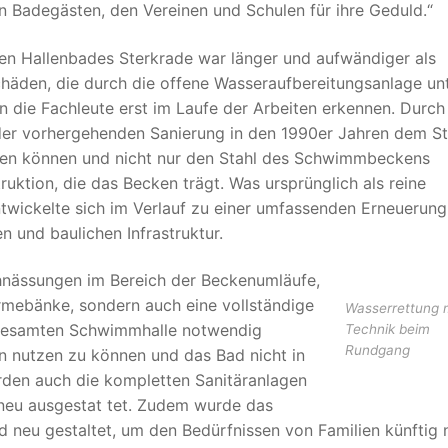
n Badegästen, den Vereinen und Schulen für ihre Geduld.“
en Hallenbades Sterkrade war länger und aufwändiger als
häden, die durch die offene Wasseraufbereitungsanlage un
ie Fachleute erst im Laufe der Arbeiten erkennen. Durch
 der vorhergehenden Sanierung in den 1990er Jahren dem S
chen können und nicht nur den Stahl des Schwimmbeckens
uktion, die das Becken trägt. Was ursprünglich als reine
wickelte sich im Verlauf zu einer umfassenden Erneuerung
 und baulichen Infrastruktur.
hnässungen im Bereich der Beckenumläufe,
ärmebänke, sondern auch eine vollständige
Wasserrettung m
 gesamten Schwimmhalle notwendig
Technik beim
Rundgang
 nutzen zu können und das Bad nicht in
rden auch die kompletten Sanitäranlagen
neu ausgestat tet. Zudem wurde das
nd neu gestaltet, um den Bedürfnissen von Familien künftig