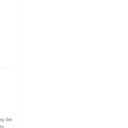
5
ng der
em