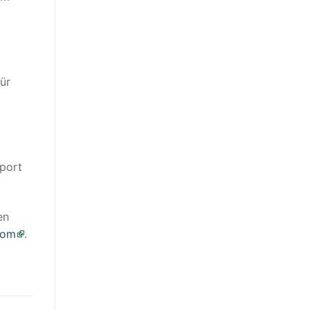
ür
port
en
com
.