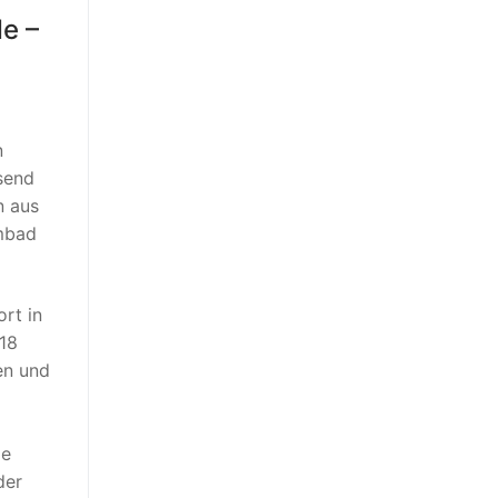
e –
n
send
n aus
mmbad
rt in
18
nen und
me
der