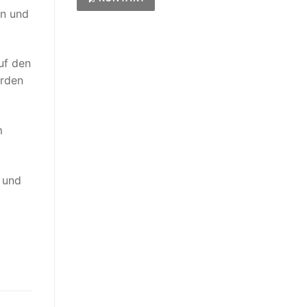
en und
uf den
erden
m
und