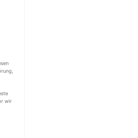
usen
örung,
hste
r wir
n