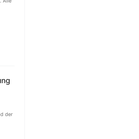
 Alle
ung
nd der