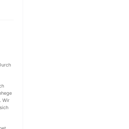
Durch
ch
Gehege
. Wir
sich
net.