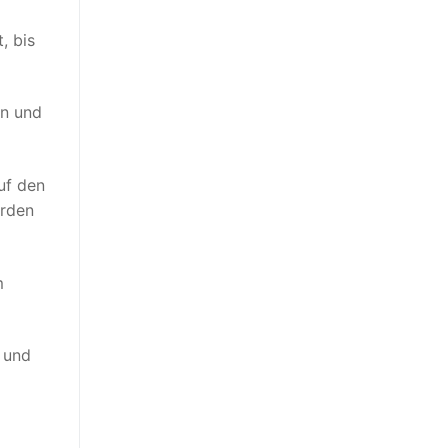
, bis
en und
uf den
erden
m
und