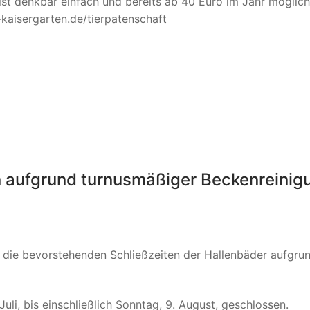
t denkbar einfach und bereits ab 40 Euro im Jahr möglich.
kaisergarten.de/tierpatenschaft
en aufgrund turnusmäßiger Beckenreinig
 die bevorstehenden Schließzeiten der Hallenbäder aufgru
li, bis einschließlich Sonntag, 9. August, geschlossen.