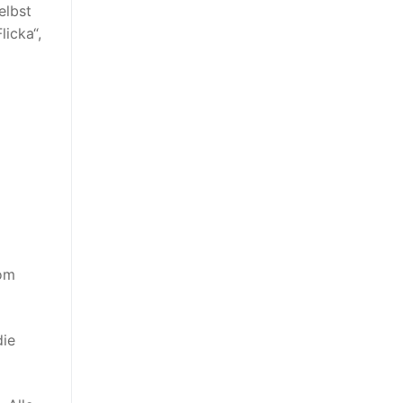
elbst
licka“,
vom
die