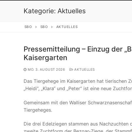
Kategorie:
Aktuelles
SBO
SBO
AKTUELLES
Pressemitteilung – Einzug der 
Kaisergarten
MO. 3. AUGUST 2026
AKTUELLES
Das Tiergehege im Kaisergarten hat tierischen Z
„Heidi“, „Klara“ und „Peter“ ist eine neue Zuc
Gemeinsam mit den Walliser Schwarznasenschaf
Tiergeheges.
Die drei Edelziegen stammen aus Nachzuchten de
zweite Zuchtform der Bezoar-Ziege, der Stammfo