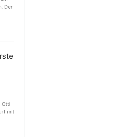
n. Der
rste
 Otti
urf mit