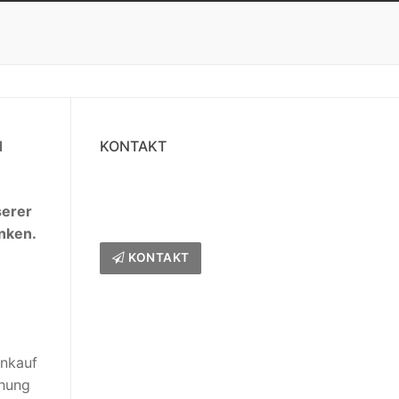
d
KONTAKT
serer
nken.
KONTAKT
inkauf
chung